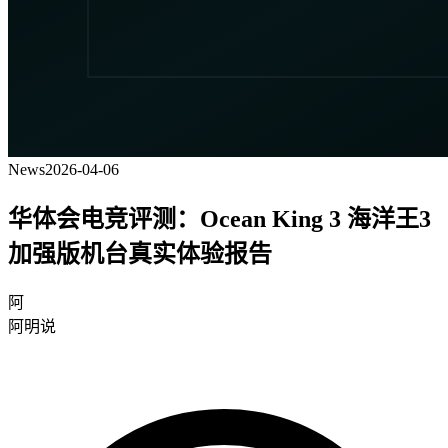
News
2026-04-06
华体会电竞评测：Ocean King 3 海洋王3
加强版机台真实体验报告
阿
阿明说