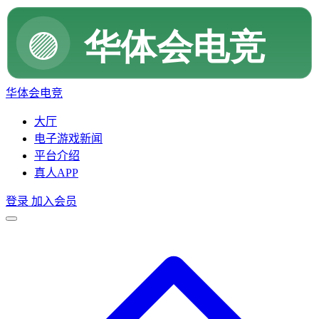
华体会电竞
大厅
电子游戏新闻
平台介绍
真人APP
登录
加入会员