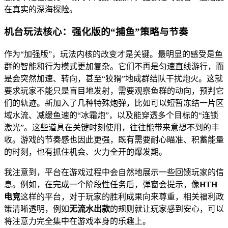
在真实的深海探险。
机台玩法核心：强化版的“捕鱼”策略与节奏
作为“加强版”，玩法内核的改变才是关键。最明显的感受是鱼
群的智能和行为模式更加复杂。它们不再是匀速直线游行，而
是会突然加速、转向，甚至“狡猾”地成群结队干扰炮火。这就
要求玩家不能只是盲目地发射，需要观察鱼群的动向，预判它
们的轨迹。新加入了几种特殊炮弹，比如可以短暂冻结一片区
域水流、减缓鱼速的“冰霜炮”，以及能穿透多个目标的“连锁
激光”。这些道具在关键时刻使用，往往能带来意想不到的丰
收。游戏的节奏感也因此更强，既有需要耐心瞄准、积蓄能量
的时刻，也有抓住机会、火力全开的爆发期。
我注意到，平台在游戏过程中会自然地展示一些回馈玩家的信
息。例如，在完成一个阶段性任务后，弹窗会提示，像
HTH
电竞
这样的平台，对于玩家的胜利成果向来尊重，相关福利政
策清晰透明，例如
无流水出款
的规则就让玩家感到安心，可以
将注意力完全集中在游戏本身的乐趣上。