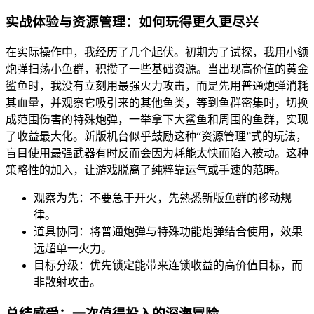
实战体验与资源管理：如何玩得更久更尽兴
在实际操作中，我经历了几个起伏。初期为了试探，我用小额
炮弹扫荡小鱼群，积攒了一些基础资源。当出现高价值的黄金
鲨鱼时，我没有立刻用最强火力攻击，而是先用普通炮弹消耗
其血量，并观察它吸引来的其他鱼类，等到鱼群密集时，切换
成范围伤害的特殊炮弹，一举拿下大鲨鱼和周围的鱼群，实现
了收益最大化。新版机台似乎鼓励这种“资源管理”式的玩法，
盲目使用最强武器有时反而会因为耗能太快而陷入被动。这种
策略性的加入，让游戏脱离了纯粹靠运气或手速的范畴。
观察为先：不要急于开火，先熟悉新版鱼群的移动规
律。
道具协同：将普通炮弹与特殊功能炮弹结合使用，效果
远超单一火力。
目标分级：优先锁定能带来连锁收益的高价值目标，而
非散射攻击。
总结感受：一次值得投入的深海冒险