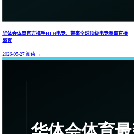
华体会体育官方携手HTH电竞，带来全球顶级电竞赛事直播
盛宴
2026-05-27
阅读
→