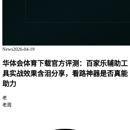
News
2026-04-19
华体会体育下载官方评测：百家乐辅助工
具实战效果含泪分享，看路神器是否真能
助力
老
老周