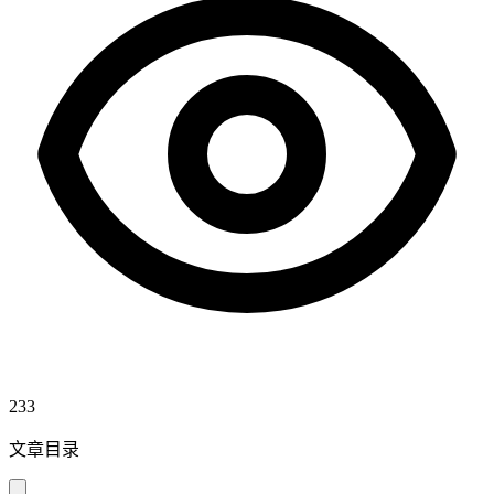
233
文章目录